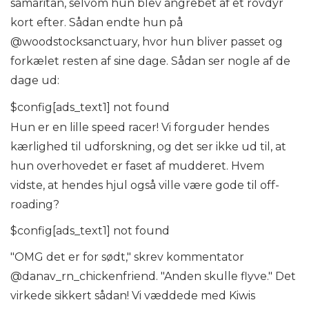
samaritan, selvom hun blev angrebet af et rovdyr
kort efter. Sådan endte hun på
@woodstocksanctuary, hvor hun bliver passet og
forkælet resten af ​​sine dage. Sådan ser nogle af de
dage ud:
$config[ads_text1] not found
Hun er en lille speed racer! Vi forguder hendes
kærlighed til udforskning, og det ser ikke ud til, at
hun overhovedet er faset af mudderet. Hvem
vidste, at hendes hjul også ville være gode til off-
roading?
$config[ads_text1] not found
"OMG det er for sødt," skrev kommentator
@danav_rn_chickenfriend. "Anden skulle flyve." Det
virkede sikkert sådan! Vi væddede med Kiwis