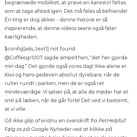
begrænsede mobilitet, at prøve en kørestol føltes
som at tage afsted igen. Det må føles så befriende!
Én ting er dog sikker - denne historie er så
inspirerende, at denne videos seere også føler
kærligheden.
$config[ads_text1] not found
@Coffeegrl007 sagde simpelthen, "det her gjorde
min dag." Det gjorde også vores dag! Ikke alene er
Kiwi og hans gedeven absolut dyrebare, når de
ruller rundt i parken, men de er også ret
mindeværdige. Vi satser på, at alle de møder har et
smil på læben, når de går forbi! Det ved vi bestemt,
at vi ville.
Gå ikke glip af endnu en overskrift fra PetHelpful!
Følg os på
Google Nyheder
ved at klikke på