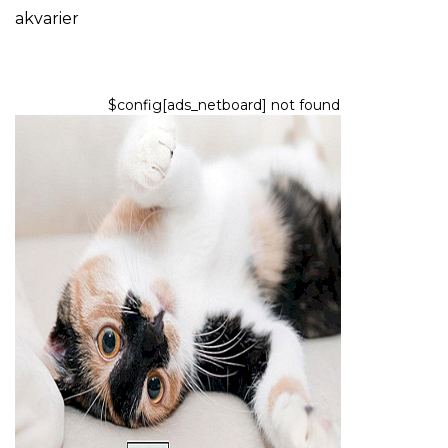
akvarier
$config[ads_netboard] not found
KATTE
Er katteurt sikkert for katte?
8,2026