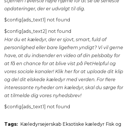
stjernen i øverste højre hjørne for at se de seneste
opdateringer, der er udvalgt til dig.
$config[ads_text1] not found
$config[ads_text2] not found
Har du et kæledyr, der er sjovt, smart, fuld af
personlighed eller bare ligefrem yndigt? Vi vil gerne
have, at du indsender en video af din pelsbaby for
at få en chance for at blive vist på PetHelpful og
vores sociale kanaler!
Klik her for at uploade dit klip
og del dit elskede kæledyr med verden. For flere
interessante nyheder om kæledyr, skal du sørge for
at tilmelde dig vores
nyhedsbrev
!
$config[ads_text1] not found
Tags:
Kæledyrsejerskab
Eksotiske kæledyr
Fisk og