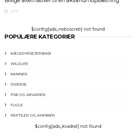
Billige alternativer til en akvariumopsætning
2013
$config[ads_neboscreb] not found
POPULÆRE KATEGORIER
KÆLEDYRSEJERSKAB
WILDLIFE
KANINER
DIVERSE
FISK OG AKVARIER
FUGLE
REPTILER OG AMFIBIER
$config[ads_kvadrat] not found