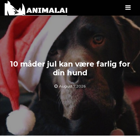
Men
10 måder jul kan være farlig for
din hund
August 7,2026