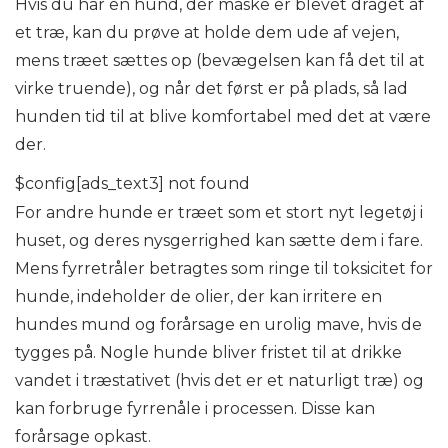
Hvis du har en hund, der måske er blevet draget af
et træ, kan du prøve at holde dem ude af vejen,
mens træet sættes op (bevægelsen kan få det til at
virke truende), og når det først er på plads, så lad
hunden tid til at blive komfortabel med det at være
der.
$config[ads_text3] not found
For andre hunde er træet som et stort nyt legetøj i
huset, og deres nysgerrighed kan sætte dem i fare.
Mens fyrretråler betragtes som ringe til toksicitet for
hunde, indeholder de olier, der kan irritere en
hundes mund og forårsage en urolig mave, hvis de
tygges på. Nogle hunde bliver fristet til at drikke
vandet i træstativet (hvis det er et naturligt træ) og
kan forbruge fyrrenåle i processen. Disse kan
forårsage opkast.