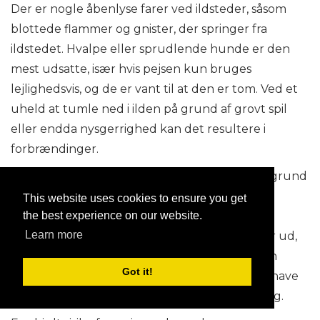
Der er nogle åbenlyse farer ved ildsteder, såsom
blottede flammer og gnister, der springer fra
ildstedet. Hvalpe eller sprudlende hunde er den
mest udsatte, især hvis pejsen kun bruges
lejlighedsvis, og de er vant til at den er tom. Ved et
uheld at tumle ned i ilden på grund af grovt spil
eller endda nysgerrighed kan det resultere i
forbrændinger.
I modsætning hertil er ældre hunde i fare på grund
af at de sover for tæt på ilden, fordi de elsker
This website uses cookies to ensure you get
the best experience on our website.
varmen. De kommer måske for tæt og lider af
Learn more
syntet pels, eller hvis en forvillet gnist springer ud,
kan det lande på dem og forårsage skade. Den
Got it!
enkleste måde at beskytte dem på er altid at have
en brandvagt på plads, mens ildstedet er i brug.