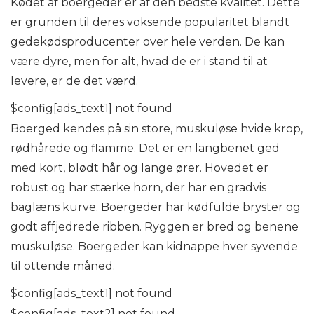
Kødet af boergeder er af den bedste kvalitet. Dette
er grunden til deres voksende popularitet blandt
gedekødsproducenter over hele verden. De kan
være dyre, men for alt, hvad de er i stand til at
levere, er de det værd.
$config[ads_text1] not found
Boerged kendes på sin store, muskuløse hvide krop,
rødhårede og flamme. Det er en langbenet ged
med kort, blødt hår og lange ører. Hovedet er
robust og har stærke horn, der har en gradvis
baglæns kurve. Boergeder har kødfulde bryster og
godt affjedrede ribben. Ryggen er bred og benene
muskuløse. Boergeder kan kidnappe hver syvende
til ottende måned.
$config[ads_text1] not found
$config[ads_text2] not found