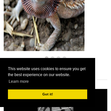
REPTILER OG AMFIBIER
Bearded Dragon Care 101: En
begyndersvejledning
9,2026
This website uses cookies to ensure you get
$config[ads_kvadrat] not found
the best experience on our website.
REDAKTØRENS VALG - AUGUST 9, 2026
Learn more
Got it!