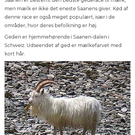
Saanen er bestemt den bedste gederace til mælk,
men mælk er ikke det eneste Saanens giver. Kød af
denne race er også meget populært, især i de
områder, hvor deres befolkning er høj.
Geden er hjemmehørende i Saanen-dalen i
Schweiz. Udseendet af ged er mælkefarvet med
kort hår.